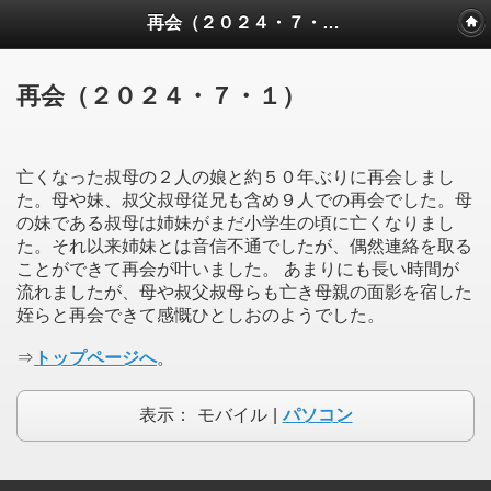
再会（２０２４・７・１）
再会（２０２４・７・１）
亡くなった叔母の２人の娘と約５０年ぶりに再会しまし
た。母や妹、叔父叔母従兄も含め９人での再会でした。母
の妹である叔母は姉妹がまだ小学生の頃に亡くなりまし
た。それ以来姉妹とは音信不通でしたが、偶然連絡を取る
ことができて再会が叶いました。 あまりにも長い時間が
流れましたが、母や叔父叔母らも亡き母親の面影を宿した
姪らと再会できて感慨ひとしおのようでした。
⇒
トップページへ
。
表示：
モバイル
|
パソコン